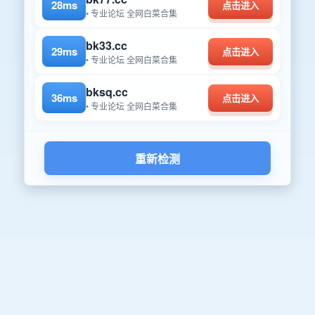
28ms
点击进入
• 专业论坛 全网白菜合集
bk33.cc
29ms
点击进入
• 专业论坛 全网白菜合集
bksq.cc
36ms
点击进入
• 专业论坛 全网白菜合集
重新检测